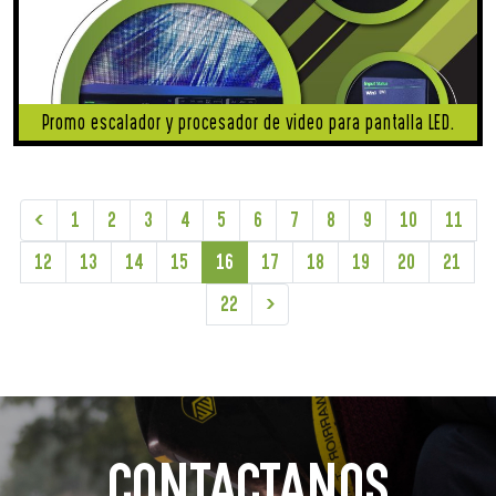
Promo escalador y procesador de video para pantalla LED.
<
1
2
3
4
5
6
7
8
9
10
11
12
13
14
15
16
17
18
19
20
21
22
>
CONTACTANOS