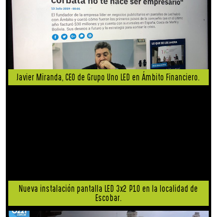
Javier Miranda, CEO de Grupo Uno LED en Ámbito Financiero.
Nueva instalación pantalla LED 3x2 P10 en la localidad de
Escobar.