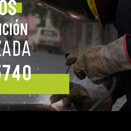
OS
NCIÓN
ZADA
5740