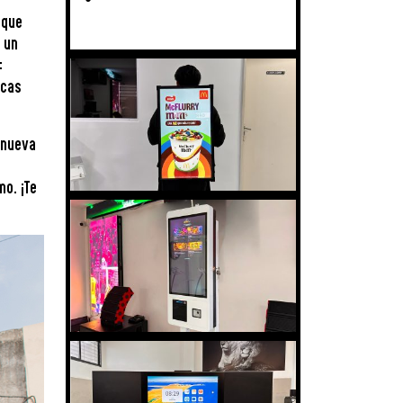
 que
s un
:
ocas
 nueva
o. ¡Te